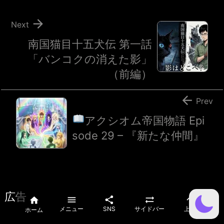

Next
南国猫目十五犬伝 第一話
「バンコクの消えた影」
（前編）

Prev
アクシオム帝国物語 Epi
sode 29 – 『新たな仲間』
広告





メニュー
SNS
サイドバー
上へ
ホーム