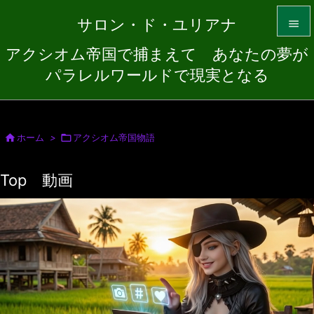
サロン・ド・ユリアナ

アクシオム帝国で捕まえて あなたの夢が

パラレルワールドで現実となる
メニュ

サイド


ホーム
>

アクシオム帝国物語
前へ
Top 動画

次へ

検索