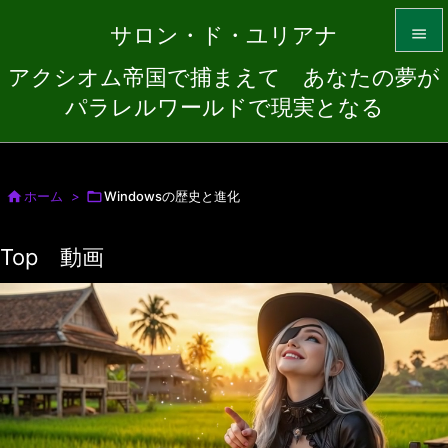
サロン・ド・ユリアナ

アクシオム帝国で捕まえて あなたの夢が

パラレルワールドで現実となる
メニュ

サイド


ホーム
>

Windowsの歴史と進化
前へ
Top 動画

次へ

検索