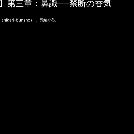
】第三章：鼻識──禁断の香気
ikari-bunsho）
,
長編小説
如の都 第三章：鼻識──禁断の香気 著者：
テシス ユリアナが気づいたのは、季節の匂
"季節"という概念すら、帝国では死語に近か
シオム帝国では空気も温度も香りも「無臭制
。 公共空間に漂うのは「嗅覚安定剤」と呼ば
あり、すべての市民は"個人の匂い"をもた
られていた。 だからこそ──それが「異