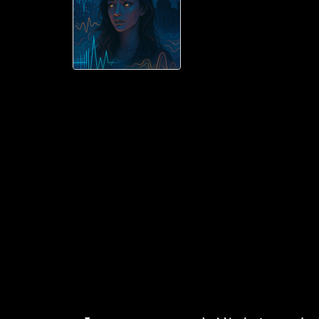
リアナ・シンテシ
た未来都市アク
外すことから始
の子守唄を取り
章。 アクシオム
「必要最低限の
通案内の音声 ...