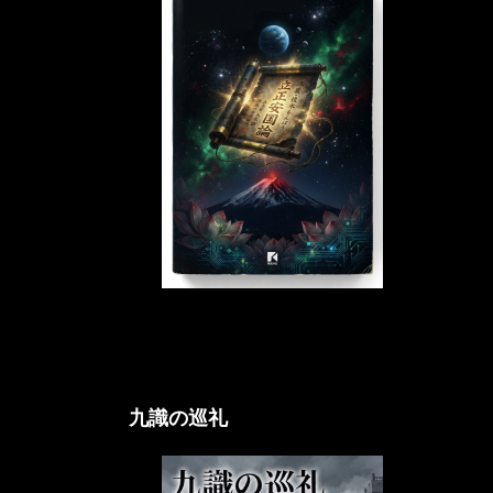
立正アクシオム論
九識の巡礼