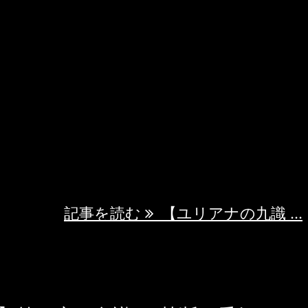
ス 第二章：耳識──沈黙の声 音響制御され
シオム帝国で、ユリアナが耳識フィルターを
まる聴覚覚醒の物語。 失われた記憶の声と母
戻し、隠された真実に耳を傾ける深遠な第二
帝国の街には、音がなかった。 正確には
音」しか存在しなかった。機械の稼働音、交
記事を読む
【ユリアナの九識 ...