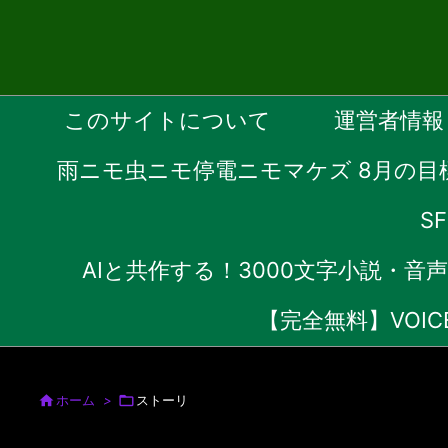
このサイトについて
運営者情報
雨ニモ虫ニモ停電ニモマケズ 8月の目
S
AIと共作する！3000文字小説・
【完全無料】VOI

ホーム
>

ストーリ