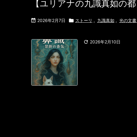
【ユリアナの九識真如の都

2026年2月7日

ストーリ
,
九識真如
,
光の文書（h

2026年2月10日
ユリアナの九識真
ユリアナ・シン
いだった。 ──
ったが。 アク
御」されている
れる合成清涼素で
ないよう義務付け