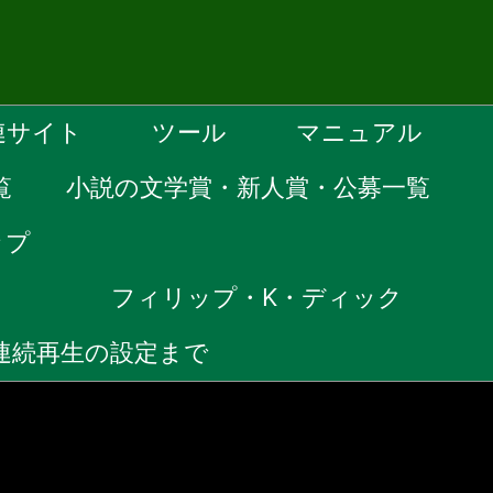
連サイト
ツール
マニュアル
覧
小説の文学賞・新人賞・公募一覧
ップ
）
フィリップ・K・ディック
ら連続再生の設定まで