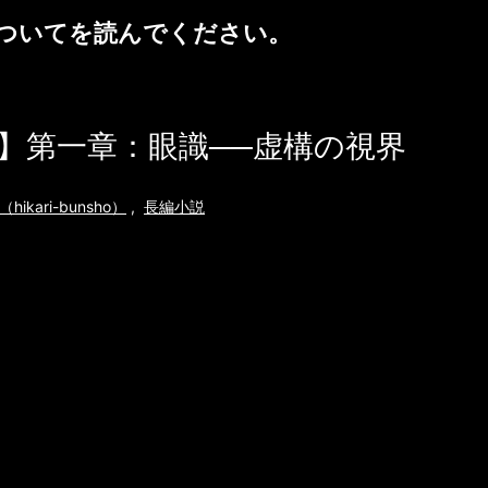
ついて
を読んでください。
】第一章：眼識──虚構の視界
ikari-bunsho）
,
長編小説
Juliana's City of Nine
esses サイバーパンク哲学小説 表紙：アクシオ
た世界で目覚める少女 第一章：眼識──虚
シオム帝国の空は、常に曇っていた。いや、