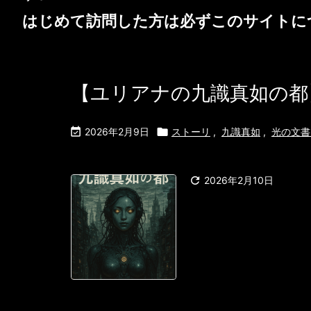
はじめて訪問した方は必ず
このサイトに
【ユリアナの九識真如の都

2026年2月9日

ストーリ
,
九識真如
,
光の文書（h

2026年2月10日
ユリアナの九識真如の都 
Consciousn
ム帝国の管理され
構の視界 アク