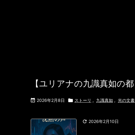
曇って「見えた
って完全に制御
い。だが、ユリアナ
【ユリアナの九識真如の都

2026年2月8日

ストーリ
,
九識真如
,
光の文書（h

2026年2月10日
ユリアナの九識真