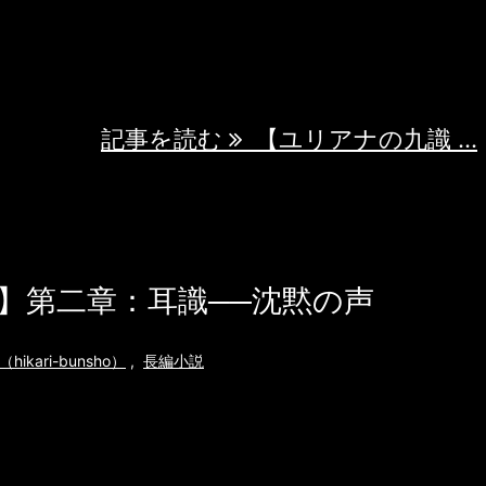
」と言うべきだろう。 天候は人工衛星によ
されているはずで、雲が発生する理由などな
にはずっと ...
記事を読む
【ユリアナの九識 ...
】第二章：耳識──沈黙の声
ikari-bunsho）
,
長編小説
如の都 第二章：耳識──沈黙の声 著者：ユ