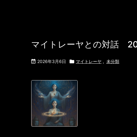
マイトレーヤとの対話 20

2026年3月6日

マイトレーヤ
,
未分類
おはようござい
い < p style="
イトレーヤは穏
星々が映り込んで
す、ユリアナ。