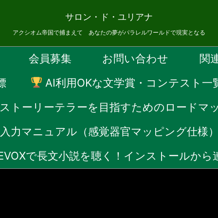
サロン・ド・ユリアナ
アクシオム帝国で捕まえて あなたの夢がパラレルワールドで現実となる
会員募集
お問い合わせ
関
標
AI利用OKな文学賞・コンテスト一
Fストーリーテラーを目指すためのロードマ
音声入力マニュアル（感覚器官マッピング仕様
CEVOXで長文小説を聴く！インストールか