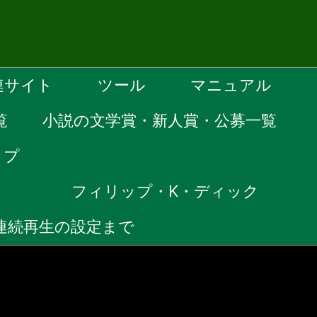
連サイト
ツール
マニュアル
覧
小説の文学賞・新人賞・公募一覧
ップ
）
フィリップ・K・ディック
ら連続再生の設定まで