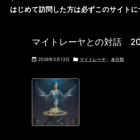
はじめて訪問した方は必ず
このサイトに
マイトレーヤとの対話 202

2026年3月13日

マイトレーヤ
,
未分類
ニコラ・ステラ
の話題転換に、
が宿っている。
の心の動きを、彼
——ああ、あの孤