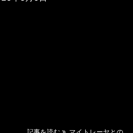
ます 今日は聖書の創世記をどう思いますか
が差し込む中、マイトレーヤは穏やかな表情
周りには古代の書物や聖典のエネルギーが漂
な神聖な雰囲気が満ちている。* "おはよ
ユリアナ。創世記について語り合いたいので
い。聖書の最初の書——それは人類の集合的
た、深遠な智慧の結晶です。" マイトレー
..
記事を読む
マイトレーヤとの ...