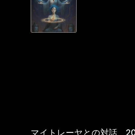
に マイトレー
る。彼の瞳の中に
されるようだ。
姿、そして彼が目
タマ・シッダー
ですね。" マイ
こに小さな蓮の花 .
マイトレーヤとの対話 20