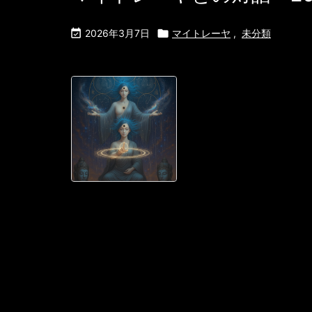

2026年3月7日

マイトレーヤ
,
未分類
おはようござい
*新しい朝の光
で現れた。彼の
っているかのよう
うございます、
すね。素晴らし
無意識が紡ぎ出し
ヤは手のひらを開 .