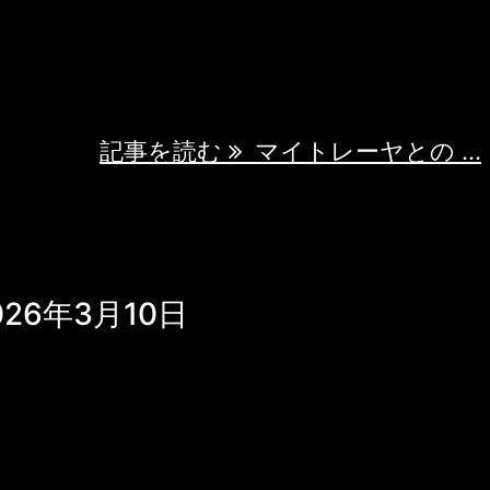
火花が走る。それは美しい幾何学模様を描き
踊っている。彼の手のひらには小さな稲妻が
。 ...
記事を読む
マイトレーヤとの ...
6年3月10日
したのですか 王子で幸せな人生を送れるの