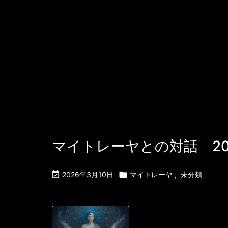
に、突然電気の
ながら、空中で
生まれ、消えていく
マイトレーヤとの対話 202

2026年3月10日

マイトレーヤ
,
未分類
釈迦はなぜ出家