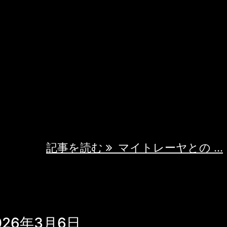
ヤの表情が、深い追憶に満ちたものへと変わ
、遥か2500年前のインドの風景が映し出
宮殿の華やかさ、若き王子シッダールタの
にした四つの門での出会い。* "ああ、ゴー
ルタ。私の兄弟であり、師でもある彼の物語
トレーヤは静かに座り、手のひらを開く。そ
..
記事を読む
マイトレーヤとの ...
26年3月6日