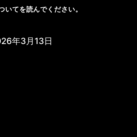
ついて
を読んでください。
6年3月13日
という人をどう思いますか ユリアナの突然
マイトレーヤは微笑む。彼の目には理解の光
手放すことへの問いから逃れたいユリアナ
は優しく受け入れる。 "ニコラ・テスラ
高の天才ですね。" マイトレーヤの周り