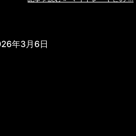
26年3月6日
ます、今日は輪廻転生について教えてくださ
text-align: center;"> 朝日が昇り始める中、マ
やかな表情で微笑んだ。彼の瞳には無数の
いるように見える。 "おはようございま
輪廻転生について知りたいのですね。素晴ら