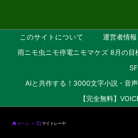
このサイトについて
運営者情報
雨ニモ虫ニモ停電ニモマケズ 8月の目
S
AIと共作する！3000文字小説・
【完全無料】VOI

ホーム
>

マイトレーヤ