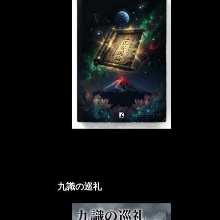
立正アクシオム論
九識の巡礼