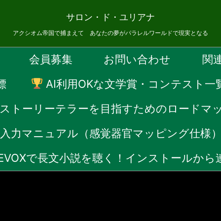
サロン・ド・ユリアナ
アクシオム帝国で捕まえて あなたの夢がパラレルワールドで現実となる
会員募集
お問い合わせ
関
標
AI利用OKな文学賞・コンテスト一
Fストーリーテラーを目指すためのロードマ
音声入力マニュアル（感覚器官マッピング仕様
CEVOXで長文小説を聴く！インストールか