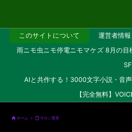
このサイトについて
運営者情報
雨ニモ虫ニモ停電ニモマケズ 8月の目
S
AIと共作する！3000文字小説・
【完全無料】VOI

ホーム
>

サロン憲章