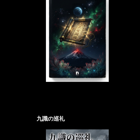
立正アクシオム論
九識の巡礼