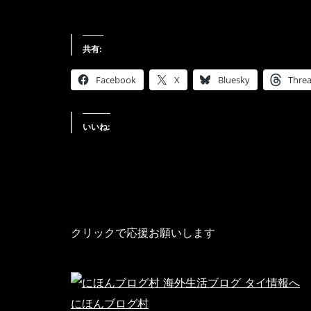
を、拡大より質を選び
共有:
Facebook
X
Bluesky
Thre
いいね:
クリックで応援お願いします
にほんブログ村