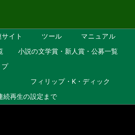
連サイト
ツール
マニュアル
覧
小説の文学賞・新人賞・公募一覧
ップ
）
フィリップ・K・ディック
ら連続再生の設定まで