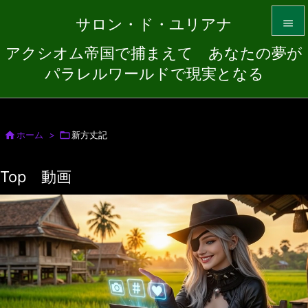
サロン・ド・ユリアナ

アクシオム帝国で捕まえて あなたの夢が

パラレルワールドで現実となる
メニュ

サイド


ホーム
>

新方丈記
前へ
Top 動画

次へ

検索