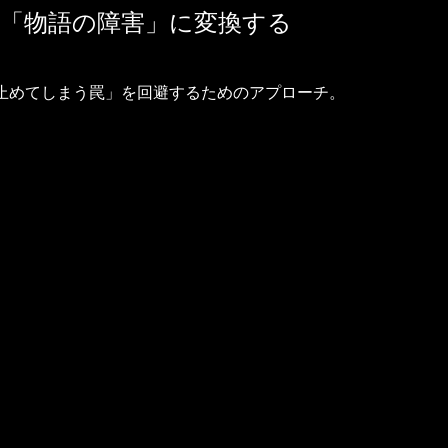
を「物語の障害」に変換する
止めてしまう罠」を回避するためのアプローチ。
へ繋ぐ
力学の数式を説明しない。
つの奇妙な現象」や「主人公の個人的な危
、謎を解きたいと思ったタイミングで、背
少しずつ開示していく。
に直結させる
なく、主人公が行く手を阻まれる、または