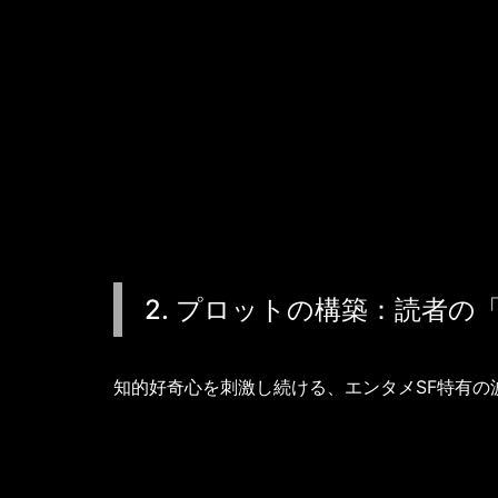
切り抜けるためのガジェッ
「未知の環境・テクノロジ
の危険から脱出するための
能させる。
2. プロットの構築：読者
知的好奇心を刺激し続ける、エンタメSF特有の
SFのロジックを使った「伏線