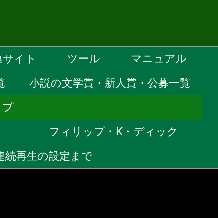
連サイト
ツール
マニュアル
覧
小説の文学賞・新人賞・公募一覧
ップ
）
フィリップ・K・ディック
ら連続再生の設定まで