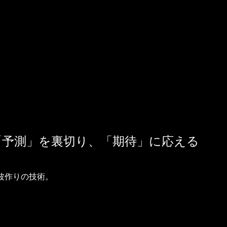
ト（道具）として配置する。
ーの特性」そのものを、今そこにある死
パズル（サスペンスの推進力）として機
の「予測」を裏切り、「期待」に応える
波作りの技術。
回収」