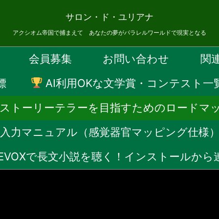
サロン・ド・ユリアナ
アクシオム帝国で捕まえて あなたの夢がパラレルワールドで現実となる
会員募集
お問い合わせ
関
標
AI利用OKな文学賞・コンテスト一
Fストーリーテラーを目指すためのロードマ
音声入力マニュアル（感覚器官マッピング仕様
CEVOXで長文小説を聴く！インストールか