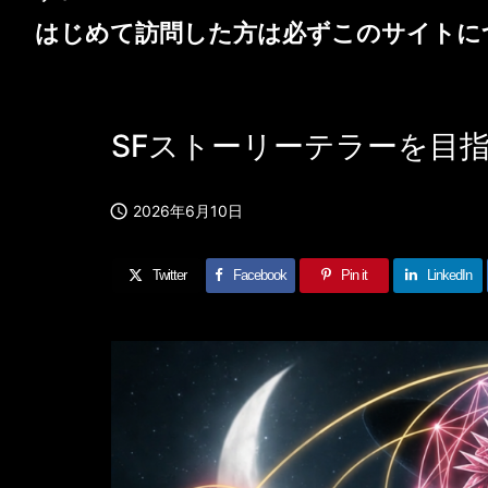
はじめて訪問した方は必ず
このサイトに
SFストーリーテラーを目

2026年6月10日
Twitter
Facebook
Pin it
LinkedIn