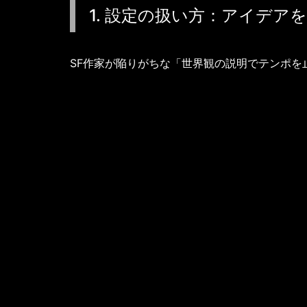
1. 設定の扱い方：アイデア
SF作家が陥りがちな「世界観の説明でテンポを
「日常の謎」から「世界の謎」
最初から銀河の歴史や量子
まずは「目の前で起きた1
機」から始める。
読者が主人公に感情移入し
後にある壮大なSF設定を
設定を「極限状態」のプロット
設定を単なる「説明」では