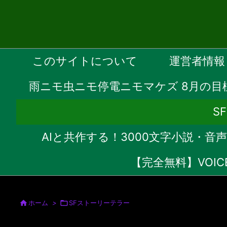
このサイトについて
運営者情報
雨ニモ虫ニモ停電ニモマケズ 8月の目
S
AIと共作する！3000文字小説・
【完全無料】VOI

ホーム
>

SFストーリーテラー