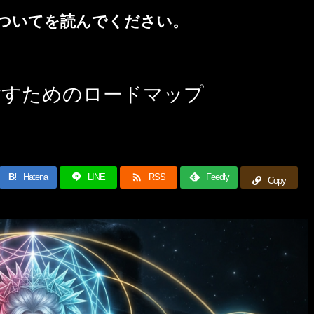
ついて
を読んでください。
指すためのロードマップ

B!
Hatena
LINE
RSS
Feedly
Copy