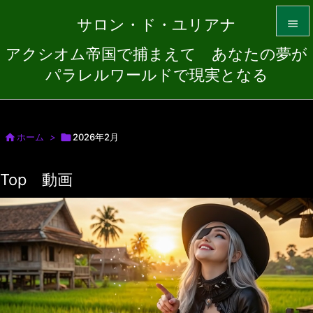
サロン・ド・ユリアナ

アクシオム帝国で捕まえて あなたの夢が

パラレルワールドで現実となる
メニュ

サイド


ホーム
>

2026年2月
前へ
Top 動画

次へ

検索