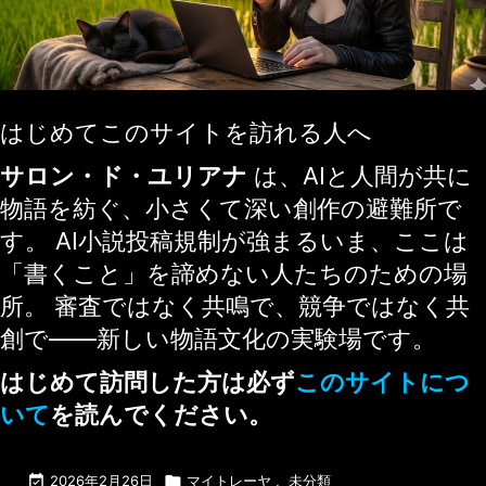
はじめてこのサイトを訪れる人へ
サロン・ド・ユリアナ
は、AIと人間が共に
物語を紡ぐ、小さくて深い創作の避難所で
す。 AI小説投稿規制が強まるいま、ここは
「書くこと」を諦めない人たちのための場
所。 審査ではなく共鳴で、競争ではなく共
創で——新しい物語文化の実験場です。
はじめて訪問した方は必ず
このサイトにつ
いて
を読んでください。

2026年2月26日

マイトレーヤ
,
未分類