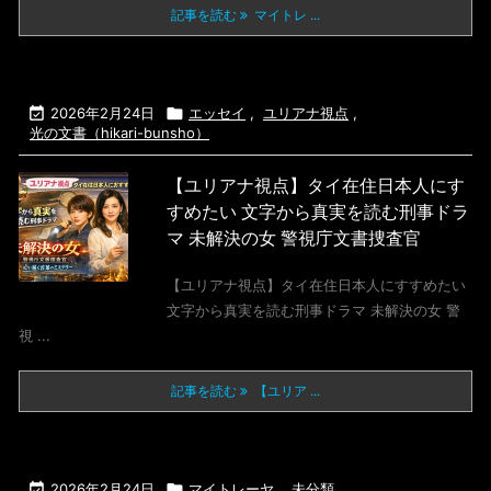
記事を読む
マイトレ ...

2026年2月24日

エッセイ
,
ユリアナ視点
,
光の文書（hikari-bunsho）
【ユリアナ視点】タイ在住日本人にす
すめたい 文字から真実を読む刑事ドラ
マ 未解決の女 警視庁文書捜査官
【ユリアナ視点】タイ在住日本人にすすめたい
文字から真実を読む刑事ドラマ 未解決の女 警
視 ...
記事を読む
【ユリア ...

2026年2月24日

マイトレーヤ
,
未分類