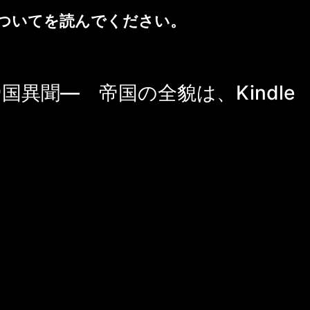
ついて
を読んでください。
国異聞― 帝国の全貌は、Kindle
クシオム帝国シリーズ 九識の巡礼 ―アクシオ
ユリアナは、案内人ヨハネスとともに九つの
を巡礼する。 アクシオム帝国という巨大な秩
女が見出すものとは。 三話まで読み進めたあ