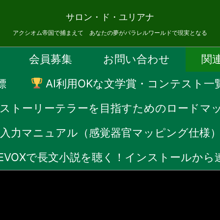
サロン・ド・ユリアナ
アクシオム帝国で捕まえて あなたの夢がパラレルワールドで現実となる
会員募集
お問い合わせ
関
標
AI利用OKな文学賞・コンテスト一
Fストーリーテラーを目指すためのロードマ
音声入力マニュアル（感覚器官マッピング仕様
CEVOXで長文小説を聴く！インストールか