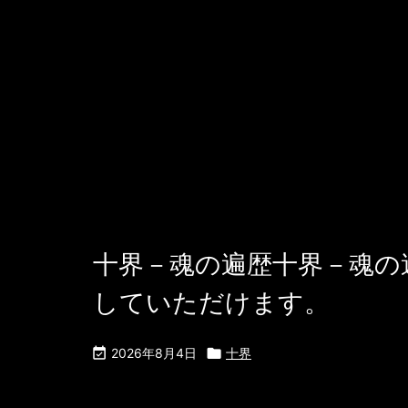
なたなら、もう
は、Kindle版
国猫目 著 ｜ 20
十界－魂の遍歴十界－魂の遍
していただけます。

2026年8月4日

十界