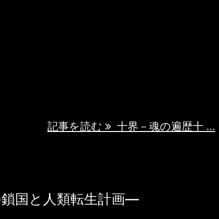
的思弁SF 十界－魂の遍歴 地獄・餓鬼・畜生か
――十の世界を巡る魂の旅路。 ここまでお読
話で、物語はまだ入り口に過ぎません。 主
り着く「界」で何を見て、何を捨てるのか。
で、一気読みしていただけます。 Kindleで続き
 Kindle Unlimited対応
記事を読む
十界－魂の遍歴十 ...
の鎖国と人類転生計画—