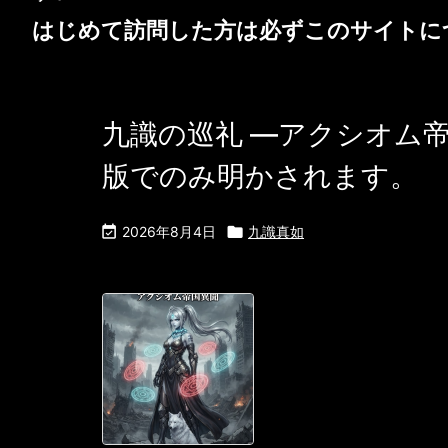
はじめて訪問した方は必ず
このサイトに
九識の巡礼 ―アクシオム帝
版でのみ明かされます。

2026年8月4日

九識真如
南国猫目 | ア
ム帝国異聞― 
識(意識の階層)
序の裏側で、彼