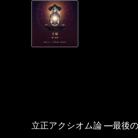
南国猫目 | 仏教
ら仏の境涯まで
みいただいた三
人公が次にたど
続きはKindle
を読む 南国猫目 著 ｜
立正アクシオム論 —最後