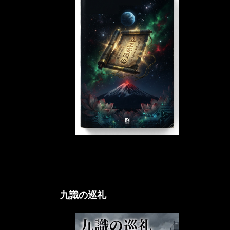
立正アクシオム論
九識の巡礼