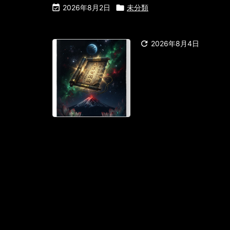

2026年8月2日

未分類

2026年8月4日
第1話 バンコク
の空は鉛色に重
た。チャトチャ
ような通路を歩
んでいる。六十
だった。元歴史
かを求めて彼女
て三年。日本での大