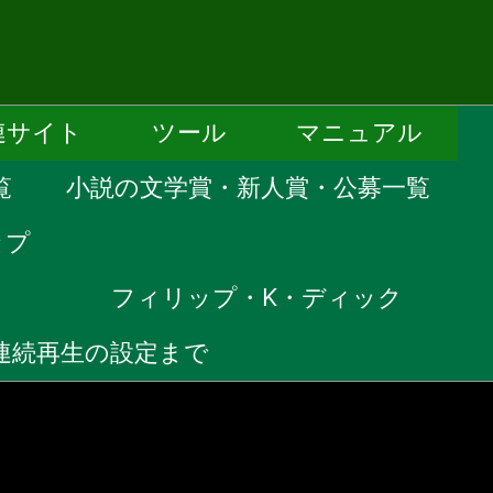
連サイト
ツール
マニュアル
覧
小説の文学賞・新人賞・公募一覧
ップ
）
フィリップ・K・ディック
ら連続再生の設定まで