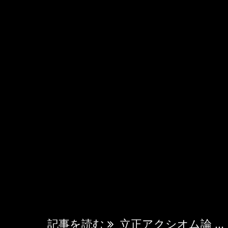
の骨董店で出会う運命 九月の午後、バンコク
く垂れ込め、湿った熱気が街全体を包んでい
ック・ウィークエンドマーケットの迷路の
く佐藤奈々子の額には、うっすらと汗が浮か
七歳になった今でも、彼女の足取りは軽やか
学者としての探究心が、この雑踏の中でも何
を導いているのだった。 バンコクに移住し
学 ...
記事を読む
立正アクシオム論 ...