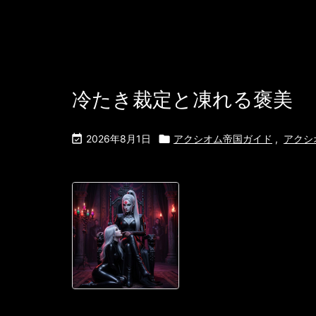
冷たき裁定と凍れる褒美

2026年8月1日

アクシオム帝国ガイド
,
アクシ
（跪くユリアナ
光が冷たく威圧
う温度が、静か
切なく、ただ「
額のエメラルド