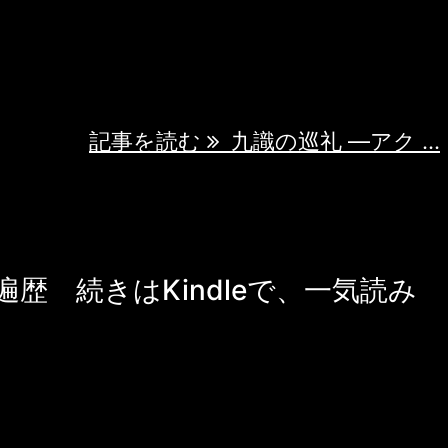
後戻りはできないはずです。 帝国の全貌
でのみ明かされます。 Kindleで続きを読む 南
26年8月1日発売
記事を読む
九識の巡礼 ―アク ...
歴 続きはKindleで、一気読み