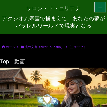
サロン・ド・ユリアナ

アクシオム帝国で捕まえて あなたの夢が

パラレルワールドで現実となる
メニュ

サイド


ホーム
>

光の文書（hikari-bunsho）
>

エッセイ
前へ
Top 動画

次へ

検索