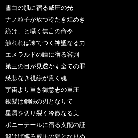
雪白の肌に宿る威圧の光
ナノ粒子が放つ冷たき煌めき
跪け、と囁く無言の命令
触れれば凍てつく神聖なる力
エメラルドの瞳に宿る審判
第三の目が見透かす全ての罪
慈悲なき視線が貫く魂
宇宙より重き御意志の重圧
銀髪は鋼鉄の刃となりて
星屑を切り裂く冷徹なる美
ポニーテールに宿る支配の証
解けば縛る威圧の鎖となりぬ