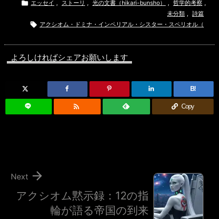

エッセイ
,
ストーリ
,
光の文書（hikari-bunsho）
,
哲学的考察
,
未分類
,
詩篇

アクシオム・ドミナ・インペリアル・シスター・スペリオル（
よろしければシェアお願いします
B!

Copy

Next
アクシオム黙示録：12の指
輪が語る帝国の到来