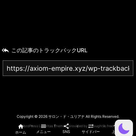

この記事のトラックバックURL
Copyright ©
2026
サロン・ド・ユリアナ
All Rights Reserved.





WordPress Luxeritas Theme is provided by "
Thought is free
".
メニュー
SNS
サイドバー
上へ
ホーム