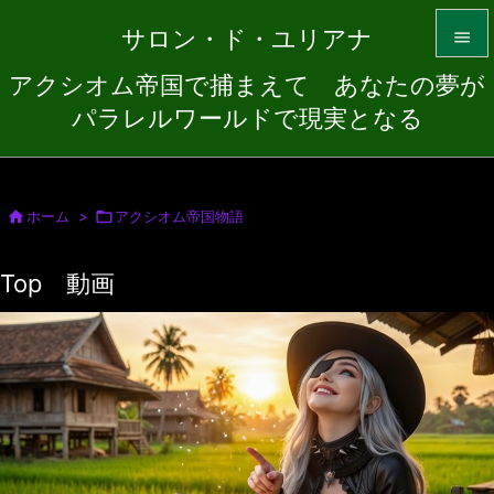
サロン・ド・ユリアナ

アクシオム帝国で捕まえて あなたの夢が

パラレルワールドで現実となる
メニュ

サイド


ホーム
>

アクシオム帝国物語
前へ
Top 動画

次へ

検索