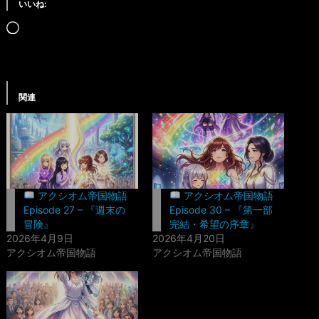
いいね:
読
み
込
み
関連
中…
アクシオム帝国物語
アクシオム帝国物語
Episode 27 – 『週末の
Episode 30 – 『第一部
冒険』
完結・希望の序章』
2026年4月9日
2026年4月20日
アクシオム帝国物語
アクシオム帝国物語