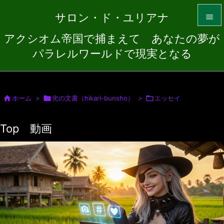
サロン・ド・ユリアナ

アクシオム帝国で捕まえて あなたの夢が

パラレルワールドで現実となる
メニュ

サイド


ホーム
>

光の文書（hikari-bunsho）
>

エッセイ
前へ
Top 動画

次へ

検索