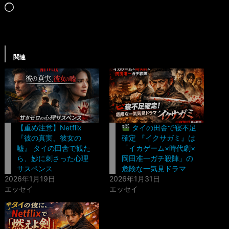
読
み
込
み
関連
中…
【重め注意】Netflix
タイの田舎で寝不足
『彼の真実、彼女の
確定 『イクサガミ』は
嘘』 タイの田舎で観た
「イカゲーム×時代劇×
ら、妙に刺さった心理
岡田准一ガチ殺陣」の
サスペンス
危険な一気見ドラマ
2026年1月19日
2026年1月31日
エッセイ
エッセイ