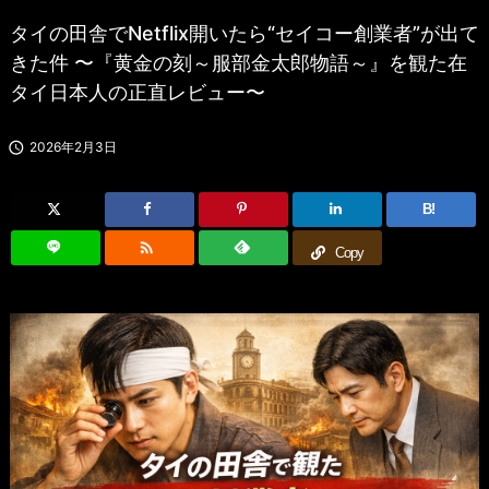
タイの田舎でNetflix開いたら“セイコー創業者”が出て
きた件 〜『黄金の刻～服部金太郎物語～』を観た在
タイ日本人の正直レビュー〜

2026年2月3日
B!

Copy