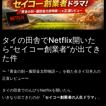
タイの田舎でNetflix開いた
ら“セイコー創業者”が出てき
た件
〜『黄金の刻～服部金太郎物語～』を観た在タイ日本人の
正直レビュー〜
タイの田舎でのんびりNetflixを開いたら、
いきなり出てきたのが
「セイコー創業者の人生ドラマ」
。