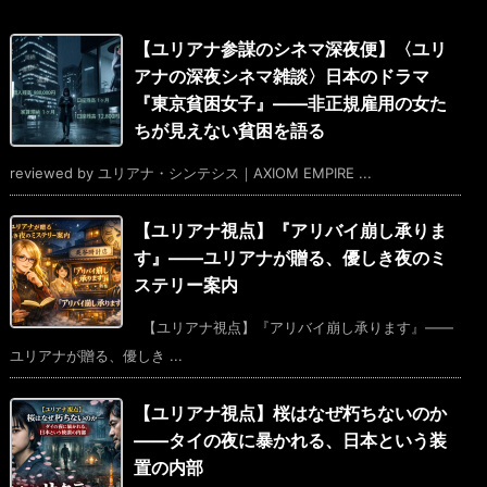
【ユリアナ参謀のシネマ深夜便】〈ユリ
アナの深夜シネマ雑談〉日本のドラマ
『東京貧困女子』——非正規雇用の女た
ちが見えない貧困を語る
reviewed by ユリアナ・シンテシス｜AXIOM EMPIRE ...
【ユリアナ視点】『アリバイ崩し承りま
す』——ユリアナが贈る、優しき夜のミ
ステリー案内
【ユリアナ視点】『アリバイ崩し承ります』——
ユリアナが贈る、優しき ...
【ユリアナ視点】桜はなぜ朽ちないのか
――タイの夜に暴かれる、日本という装
置の内部