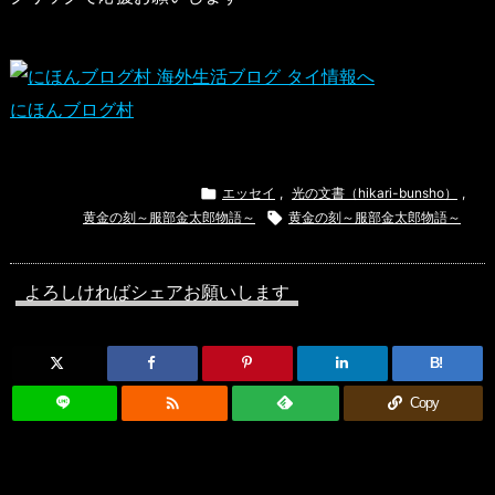
にほんブログ村

エッセイ
,
光の文書（hikari-bunsho）
,
黄金の刻～服部金太郎物語～

黄金の刻～服部金太郎物語～
よろしければシェアお願いします
B!

Copy