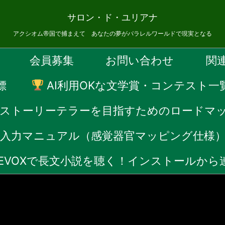
サロン・ド・ユリアナ
アクシオム帝国で捕まえて あなたの夢がパラレルワールドで現実となる
会員募集
お問い合わせ
関
標
AI利用OKな文学賞・コンテスト一
Fストーリーテラーを目指すためのロードマ
音声入力マニュアル（感覚器官マッピング仕様
CEVOXで長文小説を聴く！インストールか