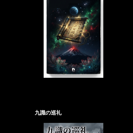
立正アクシオム論
九識の巡礼