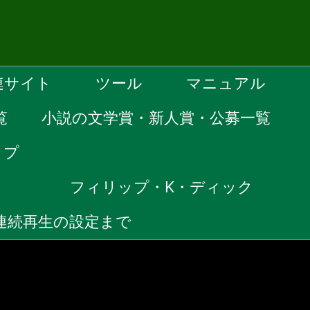
連サイト
ツール
マニュアル
覧
小説の文学賞・新人賞・公募一覧
ップ
）
フィリップ・K・ディック
ら連続再生の設定まで