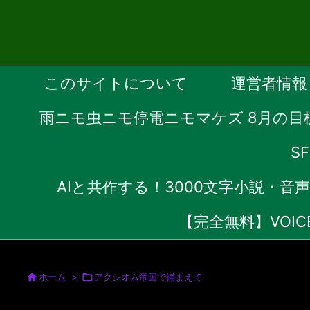
このサイトについて
運営者情報
雨ニモ虫ニモ停電ニモマケズ 8月の目
S
AIと共作する！3000文字小説・
【完全無料】VOI

ホーム
>

アクシオム帝国で捕まえて