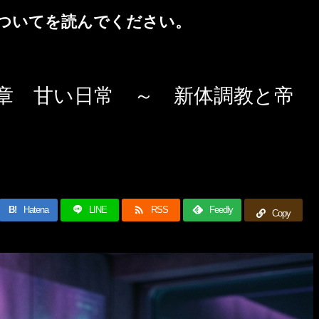
ついて
を読んでください。
7章 甘い日常 ～ 新体調教と帝

B!
Hatena
LINE
RSS
Feedly
Copy