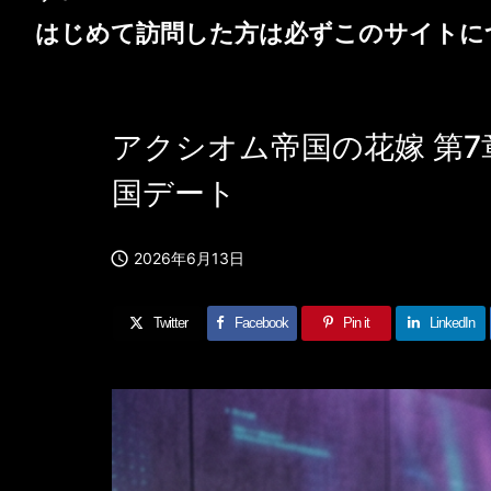
はじめて訪問した方は必ず
このサイトに
アクシオム帝国の花嫁 第
国デート

2026年6月13日
Twitter
Facebook
Pin it
LinkedIn