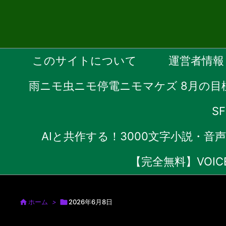
このサイトについて
運営者情報
雨ニモ虫ニモ停電ニモマケズ 8月の目
S
AIと共作する！3000文字小説・
【完全無料】VOI

ホーム
>

2026年6月8日