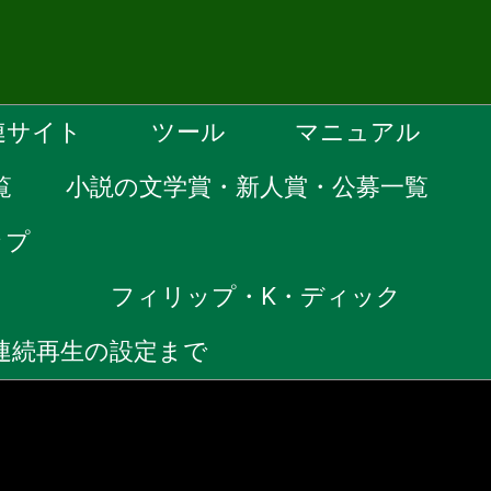
連サイト
ツール
マニュアル
覧
小説の文学賞・新人賞・公募一覧
ップ
）
フィリップ・K・ディック
ら連続再生の設定まで