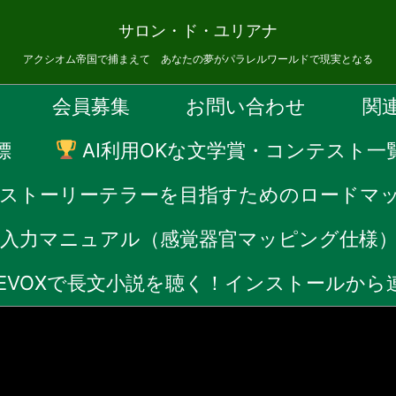
サロン・ド・ユリアナ
アクシオム帝国で捕まえて あなたの夢がパラレルワールドで現実となる
会員募集
お問い合わせ
関
標
AI利用OKな文学賞・コンテスト一
Fストーリーテラーを目指すためのロードマ
音声入力マニュアル（感覚器官マッピング仕様
CEVOXで長文小説を聴く！インストールか