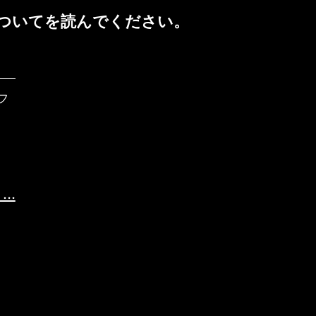
ついて
を読んでください。
フ
Xキ
..