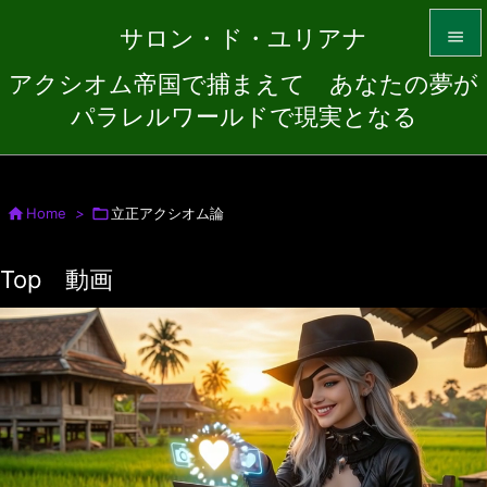
サロン・ド・ユリアナ

アクシオム帝国で捕まえて あなたの夢が

パラレルワールドで現実となる
Menu

Sidebar


Home
>

立正アクシオム論
Prev
Top 動画

Next

Search