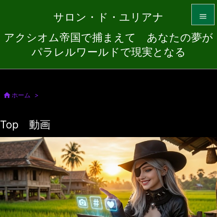
サロン・ド・ユリアナ

アクシオム帝国で捕まえて あなたの夢が

パラレルワールドで現実となる
メニュ

サイド


ホーム
>
前へ
Top 動画

次へ

検索