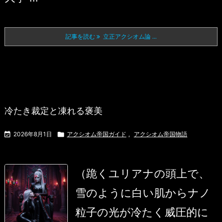
記事を読む
立正アクシオム論 ...
冷たき裁定と凍れる褒美

2026年8月1日

アクシオム帝国ガイド
,
アクシオム帝国物語
（跪くユリアナの頭上で、
雪のように白い肌からナノ
粒子の光が冷たく威圧的に