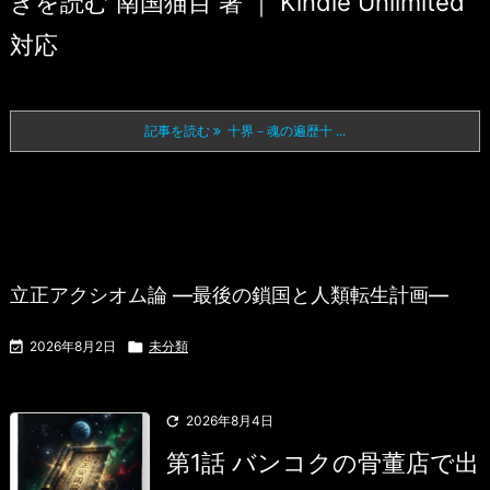
きを読む 南国猫目 著 ｜ Kindle Unlimited
対応
記事を読む
十界－魂の遍歴十 ...
立正アクシオム論 —最後の鎖国と人類転生計画—

2026年8月2日

未分類

2026年8月4日
第1話 バンコクの骨董店で出