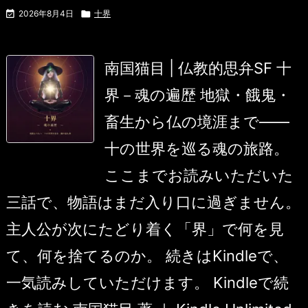

2026年8月4日

十界
南国猫目 | 仏教的思弁SF 十
界－魂の遍歴 地獄・餓鬼・
畜生から仏の境涯まで――
十の世界を巡る魂の旅路。
ここまでお読みいただいた
三話で、物語はまだ入り口に過ぎません。
主人公が次にたどり着く「界」で何を見
て、何を捨てるのか。 続きはKindleで、
一気読みしていただけます。 Kindleで続